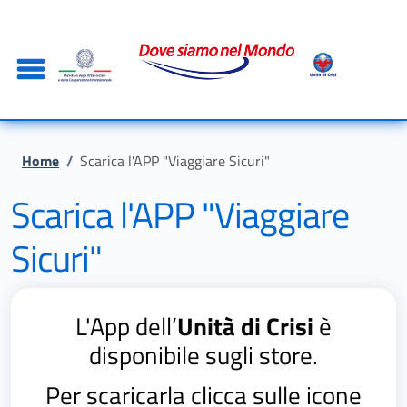
Salta al contenuto principale
Skip to footer content
Briciole di pane
Home
/
Scarica l'APP "Viaggiare Sicuri"
Scarica l'APP "Viaggiare
Sicuri"
L'App dell’
Unità di Crisi
è
disponibile sugli store.
Per scaricarla clicca sulle icone