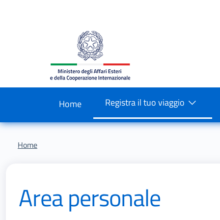
Salta al contenuto principale
Skip to footer content
Registra il tuo viaggio
Home
Briciole di pane
Home
Area personale