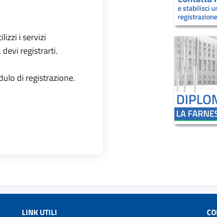
izzi i servizi
evi registrarti.
dulo di registrazione.
 sit amet, consectetur adipiscing elit, sed do eiusmod tempor…
LINK UTILI
CO