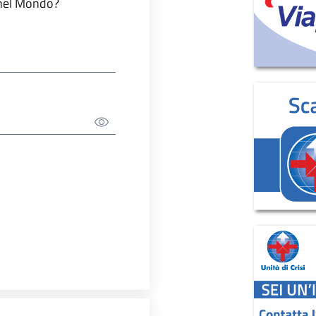
 nel Mondo?
Show/Hide Password