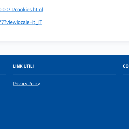
.00/it/cookies.html
77?viewlocale=it_IT
LINK UTILI
CO
Privacy Policy