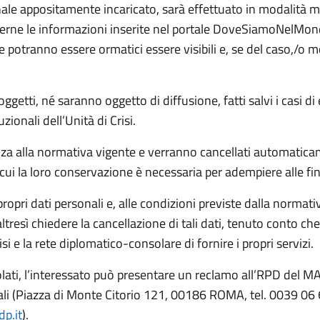
onale appositamente incaricato, sarà effettuato in modalità mi
erne le informazioni inserite nel portale DoveSiamoNelMond
esse potranno essere ormatici essere visibili e, se del caso,/o
oggetti, né saranno oggetto di diffusione, fatti salvi i casi 
zionali dell’Unità di Crisi.
nza alla normativa vigente e verranno cancellati automatica
 cui la loro conservazione è necessaria per adempiere alle final
opri dati personali e, alle condizioni previste dalla normativa 
altresì chiedere la cancellazione di tali dati, tenuto conto 
si e la rete diplomatico-consolare di fornire i propri servizi.
 violati, l’interessato può presentare un reclamo all’RPD del MA
ali (Piazza di Monte Citorio 121, 00186 ROMA, tel. 0039 06 
p.it
).