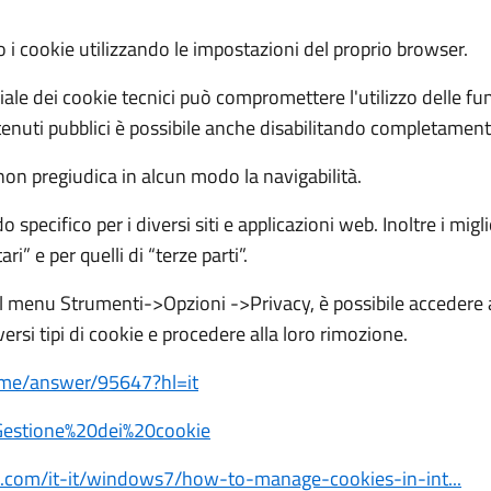
 i cookie utilizzando le impostazioni del proprio browser.
iale dei cookie tecnici può compromettere l'utilizzo delle funz
contenuti pubblici è possibile anche disabilitando completament
 non pregiudica in alcun modo la navigabilità.
specifico per i diversi siti e applicazioni web. Inoltre i mig
i” e per quelli di “terze parti”.
o il menu Strumenti->Opzioni ->Privacy, è possibile accedere
versi tipi di cookie e procedere alla loro rimozione.
rome/answer/95647?hl=it
b/Gestione%20dei%20cookie
t.com/it-it/windows7/how-to-manage-cookies-in-int...