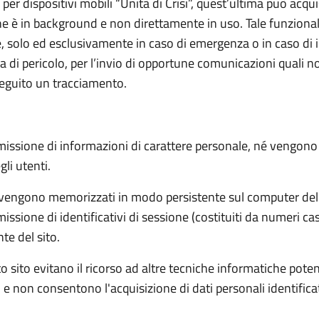
ne per dispositivi mobili “Unità di Crisi”, quest’ultima può acqu
ne è in background e non direttamente in uso. Tale funzional
e, solo ed esclusivamente in caso di emergenza o in caso di i
ea di pericolo, per l’invio di opportune comunicazioni quali 
eseguito un tracciamento.
issione di informazioni di carattere personale, né vengono ut
li utenti.
n vengono memorizzati in modo persistente sul computer del
issione di identificativi di sessione (costituiti da numeri ca
te del sito.
sto sito evitano il ricorso ad altre tecniche informatiche pote
 e non consentono l'acquisizione di dati personali identificat