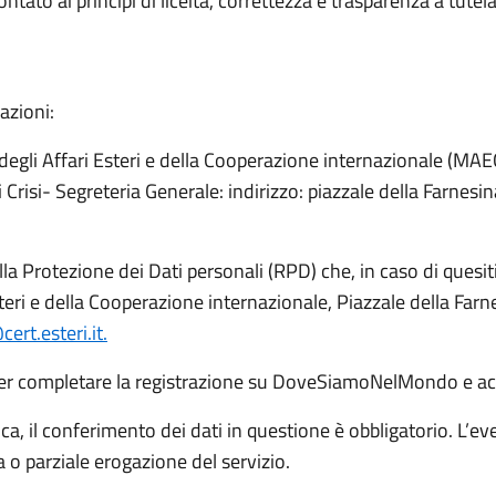
ntato ai principi di liceità, correttezza e trasparenza a tutela
azioni:
o degli Affari Esteri e della Cooperazione internazionale (MAEC
 di Crisi- Segreteria Generale: indirizzo: piazzale della Farne
la Protezione dei Dati personali (RPD) che, in caso di quesit
Esteri e della Cooperazione internazionale, Piazzale della F
ert.esteri.it.
 per completare la registrazione su DoveSiamoNelMondo e acce
ica, il conferimento dei dati in questione è obbligatorio. L’even
o parziale erogazione del servizio.