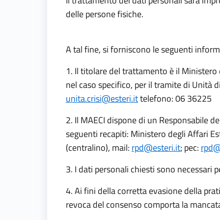
Il trattamento dei dati personali sarà impro
delle persone fisiche.
A tal fine, si forniscono le seguenti inform
1. Il titolare del trattamento è il Minister
nel caso specifico, per il tramite di Unità
unita.crisi@esteri.it
telefono: 06 36225
2. Il MAECI dispone di un Responsabile del
seguenti recapiti: Ministero degli Affari 
(centralino), mail:
rpd@esteri.it
; pec:
rpd@c
3. I dati personali chiesti sono necessari
4. Ai fini della corretta evasione della prat
revoca del consenso comporta la mancata 