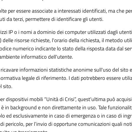
lte per essere associate a interessati identificati, ma che p
i da terzi, permettere di identificare gli utenti.
rizzi IP o i nomi a dominio dei computer utilizzati dagli utenti 
lle risorse richieste, l'orario della richiesta, il metodo utili
codice numerico indicante lo stato della risposta data dal serve
l'ambiente informatico dell'utente.
di ricavare informazioni statistiche anonime sull'uso del sito
normativa legale di riferimento. I dati potrebbero essere utili
l sito.
 per dispositivi mobili “Unità di Crisi”, quest’ultima può acqui
 è in background e non direttamente in uso. Tale funzionali
olo ed esclusivamente in caso di emergenza o in caso di ingre
a di pericolo, per l’invio di opportune comunicazioni quali no