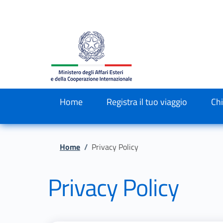
Salta al contenuto principale
Skip to footer content
Home
Registra il tuo viaggio
Ch
Briciole di pane
Home
/
Privacy Policy
Privacy Policy