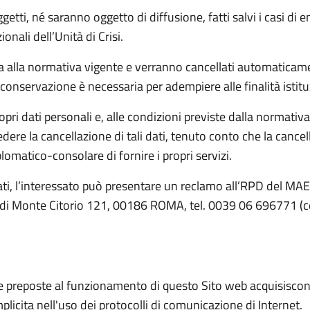
getti, né saranno oggetto di diffusione, fatti salvi i casi di
onali dell’Unità di Crisi.
a alla normativa vigente e verranno cancellati automaticame
o conservazione è necessaria per adempiere alle finalità istituz
pri dati personali e, alle condizioni previste dalla normativa vi
hiedere la cancellazione di tali dati, tenuto conto che la ca
diplomatico-consolare di fornire i propri servizi.
iolati, l’interessato può presentare un reclamo all’RPD del MAE
a di Monte Citorio 121, 00186 ROMA, tel. 0039 06 696771 (ce
re preposte al funzionamento di questo Sito web acquisiscono
mplicita nell'uso dei protocolli di comunicazione di Internet.