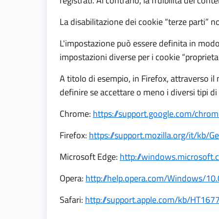
registrati. Al contrario, la fruibilità dei c
La disabilitazione dei cookie “terze parti” n
L'impostazione può essere definita in modo sp
impostazioni diverse per i cookie “proprietari”
A titolo di esempio, in Firefox, attraverso 
definire se accettare o meno i diversi tipi d
Chrome:
https://support.google.com/chro
Firefox:
https://support.mozilla.org/it/kb
Microsoft Edge:
http://windows.microsoft
Opera:
http://help.opera.com/Windows/10.
Safari:
http://support.apple.com/kb/HT1677