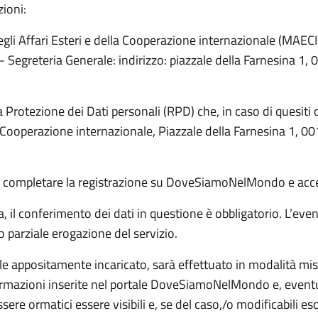
zioni:
degli Affari Esteri e della Cooperazione internazionale (MAECI)
isi- Segreteria Generale: indirizzo: piazzale della Farnesina 
 Protezione dei Dati personali (RPD) che, in caso di quesiti 
lla Cooperazione internazionale, Piazzale della Farnesina 1,
per completare la registrazione su DoveSiamoNelMondo e accede
a, il conferimento dei dati in questione è obbligatorio. L’eventu
parziale erogazione del servizio.
ale appositamente incaricato, sarà effettuato in modalità mis
ormazioni inserite nel portale DoveSiamoNelMondo e, eventua
essere ormatici essere visibili e, se del caso,/o modificabili es