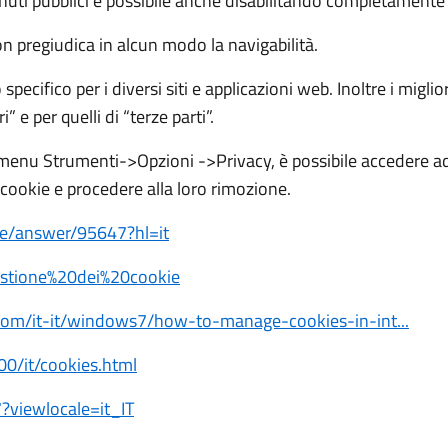
ontenuti pubblici è possibile anche disabilitando completamente 
on pregiudica in alcun modo la navigabilità.
ecifico per i diversi siti e applicazioni web. Inoltre i migl
 e per quelli di “terze parti”.
il menu Strumenti->Opzioni ->Privacy, è possibile accedere a
i cookie e procedere alla loro rimozione.
me/answer/95647?hl=it
/Gestione%20dei%20cookie
.com/it-it/windows7/how-to-manage-cookies-in-int...
00/it/cookies.html
?viewlocale=it_IT