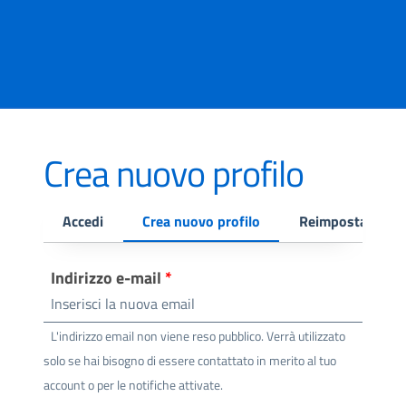
Salta al contenuto principale
Skip to footer content
Crea nuovo profilo
Schede primarie
Accedi
Crea nuovo profilo
Reimposta la tu
Indirizzo e-mail
L'indirizzo email non viene reso pubblico. Verrà utilizzato
solo se hai bisogno di essere contattato in merito al tuo
account o per le notifiche attivate.